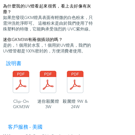
為什麼我的UV燈看起來很舊，看上去好像有灰
塵？
如果您發現GKM燈具表面有輕微的白色粉末，只
需沖洗乾淨即可。 這種粉末是由於我們使用了特
殊塑料的特徵，它能夠承受強烈的 UVC紫外線。
迷你GKM3W有兩個插頭的嗎？
是的，1 個用於水泵，1 個用於UV燈具，我們的
UV燈管都是100%密封的，方便消費者使用。
說明書
Clip-On
迷你殺菌燈
殺菌燈 9W &
GKM3W
3W
24W
客戶服務 - 美國