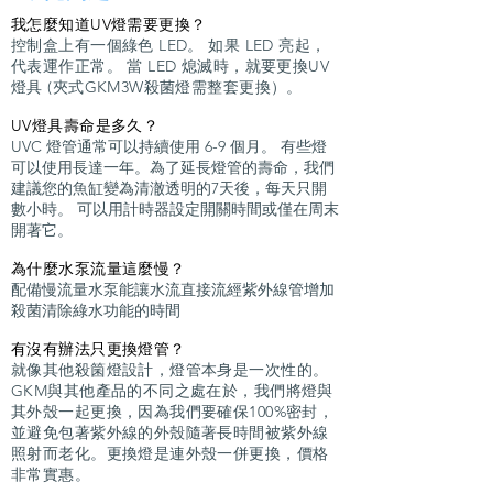
我怎麼知道UV燈需要更換？
控制盒上有一個綠色 LED。 如果 LED 亮起，
代表運作正常。 當 LED 熄滅時，就要更換UV
燈具 (夾式GKM3W殺菌燈需整套更換）。
UV燈具壽命是多久？
UVC 燈管通常可以持續使用 6-9 個月。 有些燈
可以使用長達一年。為了延長燈管的壽命，我們
建議您的魚缸變為清澈透明的7天後，每天只開
數小時。 可以用計時器設定開關時間或僅在周末
開著它。
為什麼水泵流量這麼慢？
配備慢流量水泵能讓水流直接流經紫外線管增加
殺菌清除綠水功能的時間
有沒有辦法只更換燈管？
就像其他殺箘燈設計，燈管本身是一次性的。
GKM與其他產品的不同之處在於，我們將燈與
其外殼一起更換，因為我們要確保100%密封，
並避免包著紫外線的外殼隨著長時間被紫外線
照射而老化。更換燈是連外殼一併更換，價格
非常實惠。