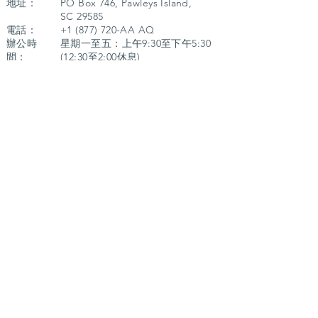
地址：
PO Box 746, Pawleys Island,
SC 29585
電話：
+1 (877) 720
-AA AQ
辦公時
星期一至五：上午9:30至下午5:30
間：
(12:30至2:00休息)
客戶服務 - 香港
地址：
九龍觀塘鴻圖道62號5樓
電話：
+852 2951 9539
辦公時
星期一至五：上午9:30至下午5:30
間：
(12:30至2:00休息)
聯繫我們